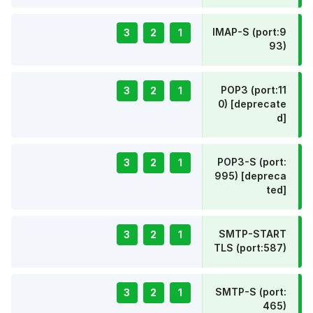
IMAP-S (port:9
3
2
1
93)
POP3 (port:11
3
2
1
0) [deprecate
d]
POP3-S (port:
3
2
1
995) [depreca
ted]
SMTP-START
3
2
1
TLS (port:587)
SMTP-S (port:
3
2
1
465)