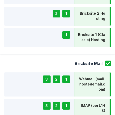
Bricksite 2 Ho
2
1
sting
Bricksite 1 (Cla
1
ssic) Hosting
Bricksite Mail
Webmail (mail.
3
2
1
hostedemail.c
om)
IMAP (port:14
3
2
1
3)